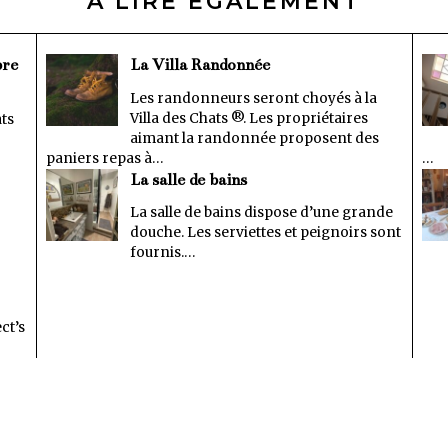
A LIRE ÉGALEMENT
bre
La Villa Randonnée
Les randonneurs seront choyés à la
Villa des Chats ®. Les propriétaires
ts
aimant la randonnée proposent des
paniers repas à…
…
La salle de bains
La salle de bains dispose d’une grande
douche. Les serviettes et peignoirs sont
fournis.…
ct’s